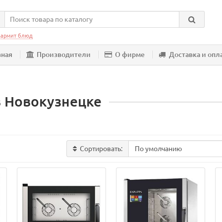
армит блюд
вная
Производители
О фирме
Доставка и опл
в Новокузнецке
Сортировать: