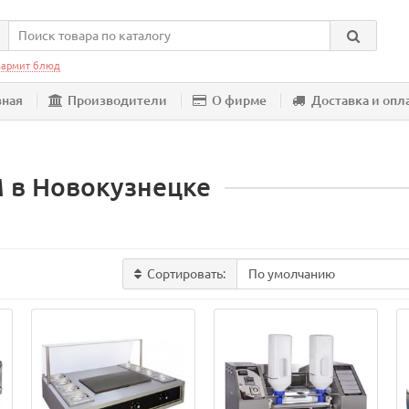
армит блюд
вная
Производители
О фирме
Доставка и опл
 в Новокузнецке
Сортировать: