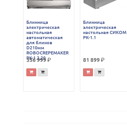
Блинница
Блинница
электрическая
электрическая
настольная
настольная СИКОМ
автоматическая
РК-1.1
для блинов
D210мм
ROBOCREPEMAKER
РК-1.2.20
356 999
р.
81 899
р.