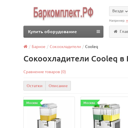
Везде
Например:
м
Купить оборудование
Гла
Барное
Сокоохладители
Cooleq
Сокоохладители Cooleq в
Сравнение товаров (0)
Остатки
Описание
Москва
Москва