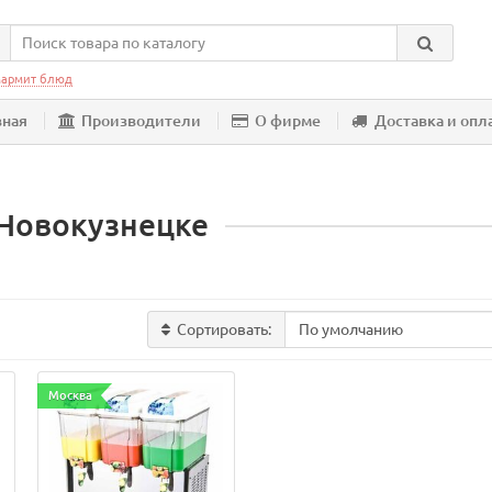
армит блюд
вная
Производители
О фирме
Доставка и опл
 Новокузнецке
Сортировать:
Москва