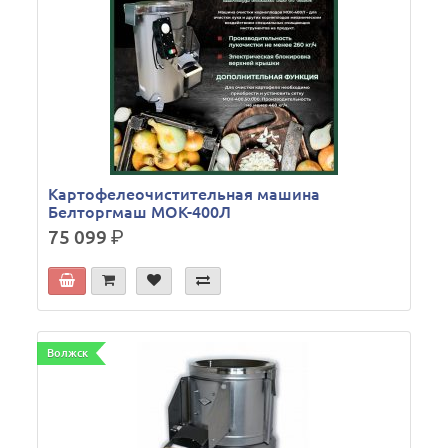
Картофелеочистительная машина
Белторгмаш МОК-400Л
75 099
р.
Волжск