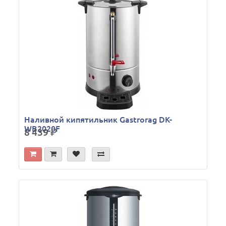
Наливной кипятильник Gastrorag DK-
WB2020F
8 439
р.