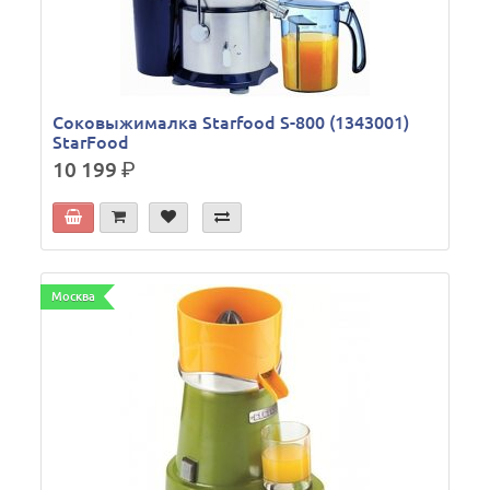
Соковыжималка Starfood S-800 (1343001)
StarFood
10 199
р.
Москва