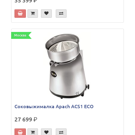
35 399
р.
Москва
Соковыжималка Apach ACS1 ECO
27 699
р.