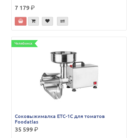
7 179
р.
Челябинск
Соковыжималка ETC-1C для томатов
Foodatlas
35 599
р.