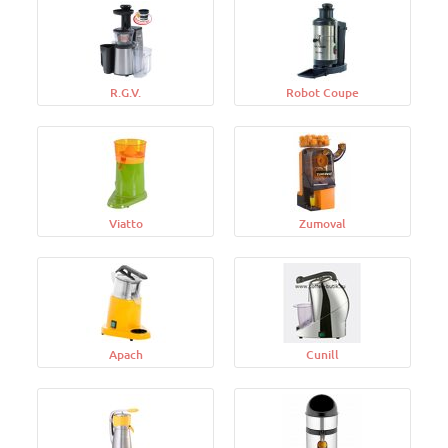
R.G.V.
Robot Coupe
Viatto
Zumoval
Apach
Cunill