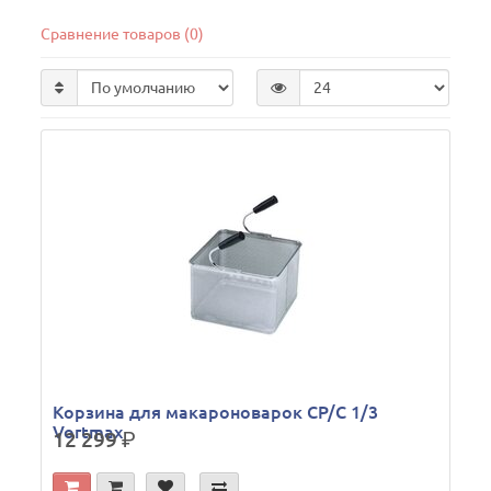
Сравнение товаров (0)
Корзина для макароноварок CP/C 1/3
Vortmax
12 299
р.