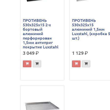
ПРОТИВЕНЬ
ПРОТИВЕНЬ
530х325х15 2-х
530х325х15
бортовый
алюминий 1,5мм
алюминий
Luxstahl, (коробка 
перфорирован
шт.)
1,5мм антиприг
покрытие Luxstahl
3 049
р.
1 129
р.