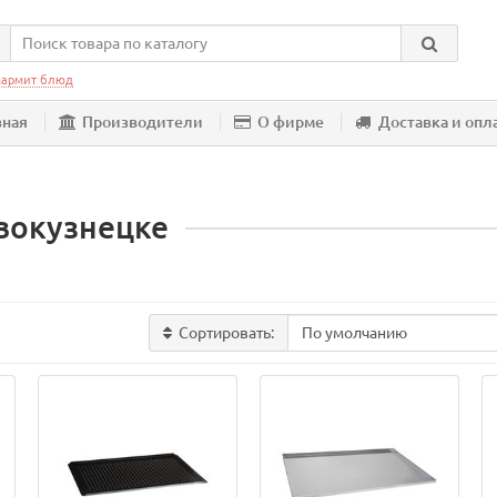
армит блюд
вная
Производители
О фирме
Доставка и опл
вокузнецке
Сортировать: