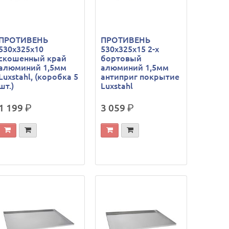
ПРОТИВЕНЬ
ПРОТИВЕНЬ
530х325х10
530х325х15 2-х
скошенный край
бортовый
алюминий 1,5мм
алюминий 1,5мм
Luxstahl, (коробка 5
антиприг покрытие
шт.)
Luxstahl
1 199
р.
3 059
р.