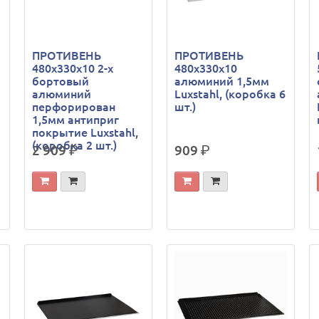
ПРОТИВЕНЬ
ПРОТИВЕНЬ
480х330х10 2-х
480х330х10
бортовый
алюминий 1,5мм
алюминий
Luxstahl, (коробка 6
перфорирован
шт.)
2
1,5мм антиприг
покрытие Luxstahl,
(коробка 2 шт.)
2 909
р.
909
р.