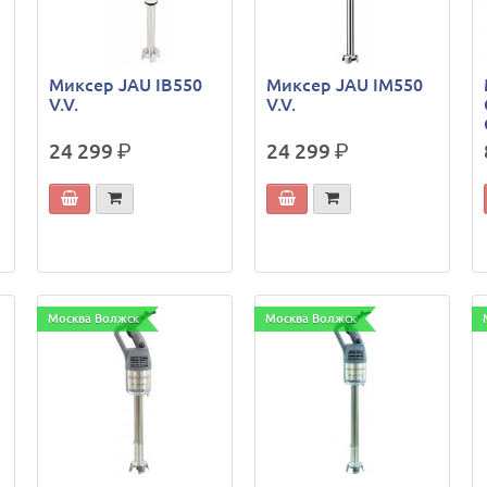
Миксер JAU IB550
Миксер JAU IM550
V.V.
V.V.
24 299
р.
24 299
р.
Москва Волжск
Москва Волжск