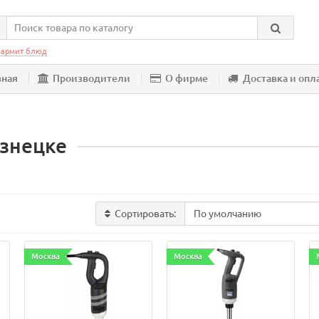
армит блюд
вная
Производители
О фирме
Доставка и опл
знецке
Сортировать:
Москва
Москва