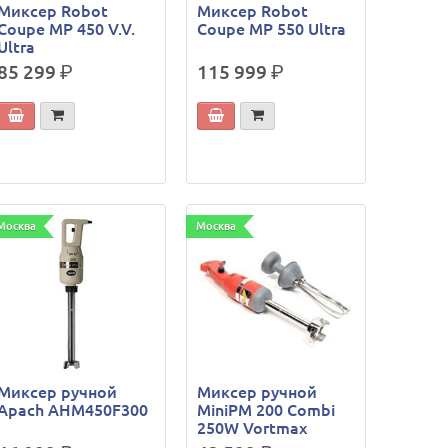
Миксер Robot
Миксер Robot
Coupe MP 450 V.V.
Coupe MP 550 Ultra
Ultra
85 299
р.
115 999
р.
Москва
Москва
Миксер ручной
Миксер ручной
Apach AHM450F300
MiniPM 200 Combi
250W Vortmax