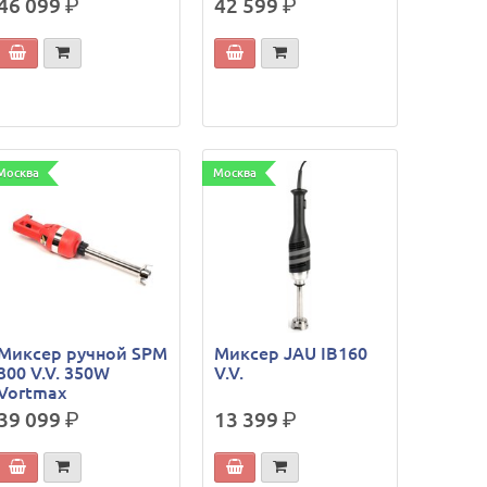
46 099
р.
42 599
р.
Москва
Москва
Миксер ручной SPM
Миксер JAU IB160
300 V.V. 350W
V.V.
Vortmax
39 099
р.
13 399
р.