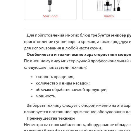
StarFood
Viatto
Для приготовления многих блюд требуется
миксер 
приготовление супов-пюре и кремов, а также ряд друг
для использования в любой части кухни.
Особенности и технические характеристики моде
По внешнему виду миксер ручной профессиональный не
следующие показатели техники:
скорость вращения;
количество и виды насадок;
объемы обрабатываемой продукции;
мощность.
Выбирать технику следует с опорой именно на эти ха
планируется постоянное применение оборудования дл
Преимущества техники
Несмотря на свою мобильность, оборудование обладае
погружной профессиональный
подходит для широко