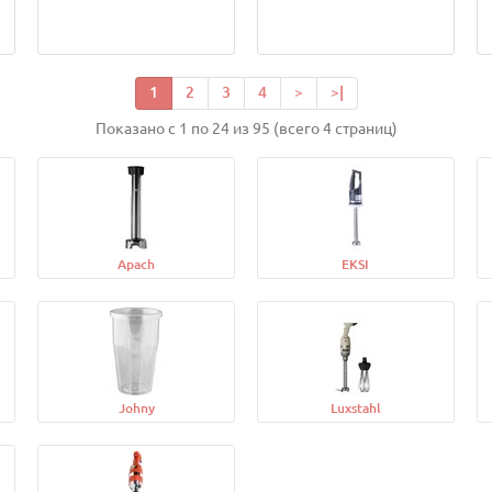
1
2
3
4
>
>|
Показано с 1 по 24 из 95 (всего 4 страниц)
Apach
EKSI
Johny
Luxstahl