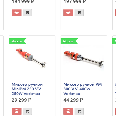
194 999
р.
197 999
р.
Москва
Москва
Миксер ручной
Миксер ручной PM
MiniPM 250 V.V.
300 V.V. 400W
250W Vortmax
Vortmax
29 299
р.
44 299
р.