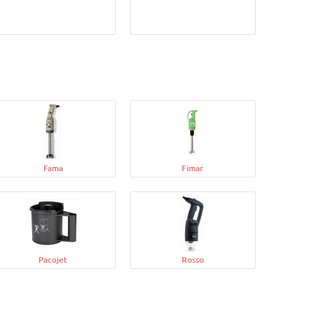
Fama
Fimar
Pacojet
Rosso