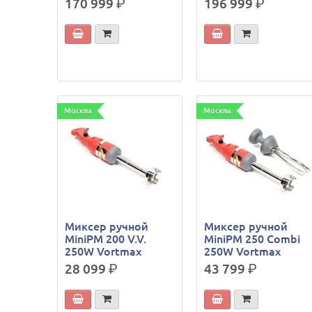
170 999
р.
196 999
р.
Москва
Москва
Миксер ручной
Миксер ручной
MiniPM 200 V.V.
MiniPM 250 Combi
250W Vortmax
250W Vortmax
28 099
р.
43 799
р.