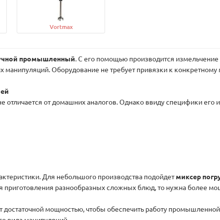
Vortmax
ручной промышленный
. С его помощью производится измельчение 
их манипуляций. Оборудование не требует привязки к конкретному
лей
 отличается от домашних аналогов. Однако ввиду специфики его 
рактеристики. Для небольшого производства подойдет
миксер пог
я приготовления разнообразных сложных блюд, то нужна более мо
т достаточной мощностью, чтобы обеспечить работу промышленной
го вида манипуляций.