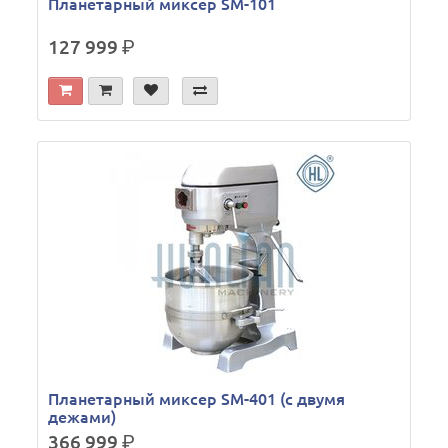
Планетарный миксер SM-101
127 999
р.
Планетарный миксер SM-401 (с двумя
дежами)
366 999
р.