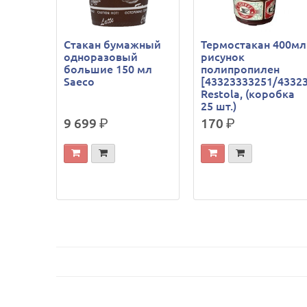
Стакан бумажный
Термостакан 400мл
одноразовый
рисунок
большие 150 мл
полипропилен
Saeco
[43323333251/4332
Restola, (коробка
25 шт.)
9 699
р.
170
р.