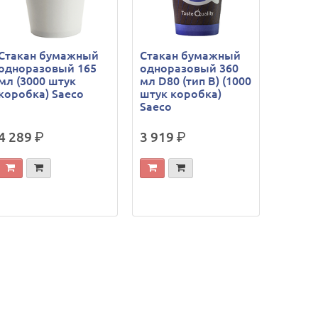
Стакан бумажный
Стакан бумажный
одноразовый 165
одноразовый 360
мл (3000 штук
мл D80 (тип В) (1000
коробка) Saeco
штук коробка)
Saeco
4 289
р.
3 919
р.