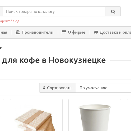
армит блюд
вная
Производители
О фирме
Доставка и опл
ли
 для кофе в Новокузнецке
Сортировать: