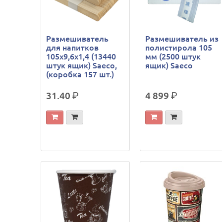
Размешиватель
Размешиватель из
для напитков
полистирола 105
105х9,6х1,4 (13440
мм (2500 штук
штук ящик) Saeco,
ящик) Saeco
(коробка 157 шт.)
31.40
р.
4 899
р.