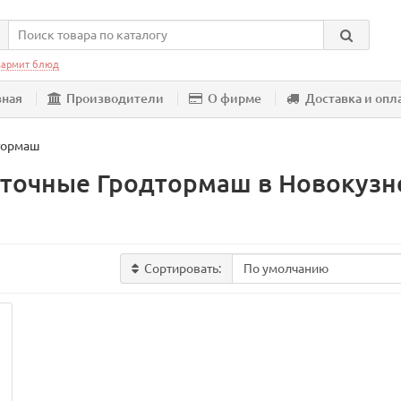
армит блюд
вная
Производители
О фирме
Доставка и опл
тормаш
точные Гродтормаш в Новокузн
Сортировать: