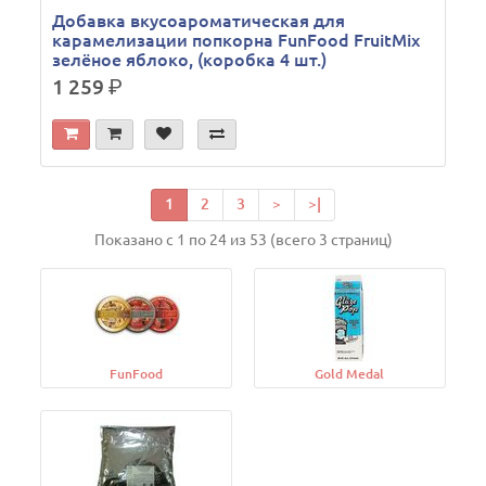
Добавка вкусоароматическая для
карамелизации попкорна FunFood FruitMix
зелёное яблоко, (коробка 4 шт.)
1 259
р.
1
2
3
>
>|
Показано с 1 по 24 из 53 (всего 3 страниц)
FunFood
Gold Medal