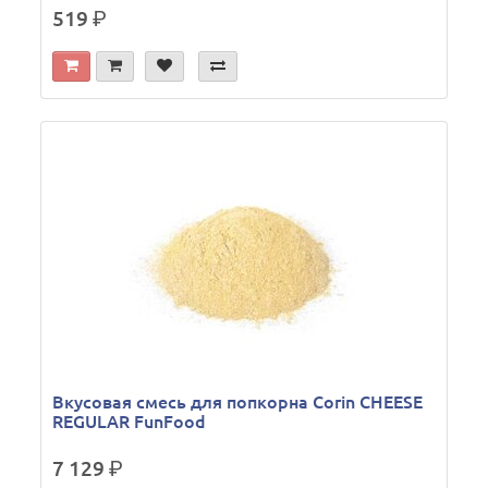
519
р.
Вкусовая смесь для попкорна Corin CHEESE
REGULAR FunFood
7 129
р.