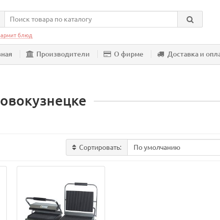
армит блюд
вная
Производители
О фирме
Доставка и опл
Новокузнецке
Сортировать: