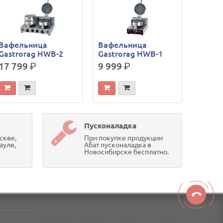
Вафельница
Вафельница
Gastrorag HWB-2
Gastrorag HWB-1
17 799
р.
9 999
р.
Пусконаладка
скве,
При покупке продукции
ауле,
Абат пусконаладка в
Новосибирске бесплатно.