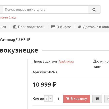
армит блюд
вная
Производители
О фирме
Доставка и опл
Gastrorag ZU-HF-1E
овокузнецке
Производитель:
Gastrorag
Доступнос
зале
Артикул: 50263
р.
10 999
В корзину
Кол-во
+
-