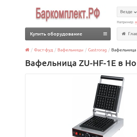
Везде
Например:
м
Купить оборудование
Гла
Фаст-фуд
Вафельницы
Gastrorag
Вафельница 
Вафельница ZU-HF-1E в Н