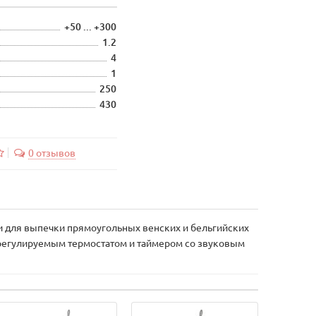
+50 ... +300
1.2
4
1
250
430
0 отзывов
и для выпечки прямоугольных венских и бельгийских
 регулируемым термостатом и таймером со звуковым