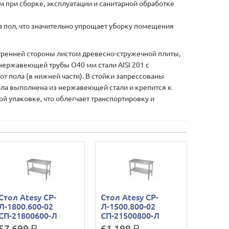
 при сборке, эксплуатации и санитарной обработке
а пол, что значительно упрощает уборку помещения
ренней стороны листом древесно-стружечной плиты,
нержавеющей трубы O40 мм стали AISI 201 с
т пола (в нижней части). В стойки запрессованы
ола выполнена из нержавеющей стали и крепится к
ой упаковке, что облегчает транспортировку и
Стол Atesy СР-
Стол Atesy СР-
Л-1800.600-02
Л-1500.800-02
СП-21800600-Л
СП-21500800-Л
57 699
р.
61 199
р.