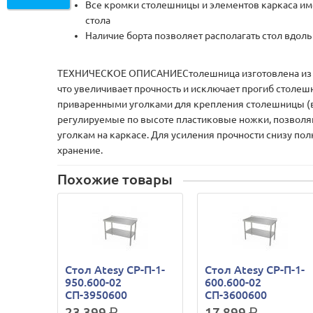
Все кромки столешницы и элементов каркаса име
стола
Наличие борта позволяет располагать стол вдол
ТЕХНИЧЕСКОЕ ОПИСАНИЕСтолешница изготовлена из нер
что увеличивает прочность и исключает прогиб столе
приваренными уголками для крепления столешницы (в в
регулируемые по высоте пластиковые ножки, позволяю
уголкам на каркасе. Для усиления прочности снизу пол
хранение.
Похожие товары
Стол Atesy СР-П-1-
Стол Atesy СР-П-1-
950.600-02
600.600-02
СП-3950600
СП-3600600
23 399
р.
17 899
р.