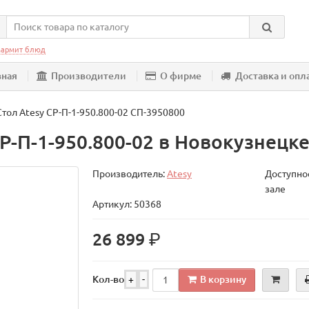
армит блюд
вная
Производители
О фирме
Доставка и опл
Стол Atesy СР-П-1-950.800-02 СП-3950800
-П-1-950.800-02 в Новокузнецк
Производитель:
Atesy
Доступнос
зале
Артикул: 50368
р.
26 899
В корзину
Кол-во
+
-