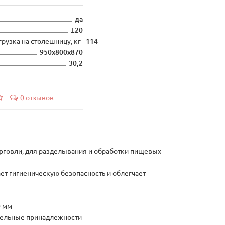
да
±20
рузка на столешницу, кг
114
950х800х870
30,2
0 отзывов
рговли, для разделывания и обработки пищевых
т гигиеническую безопасность и облегчает
0 мм
ательные принадлежности