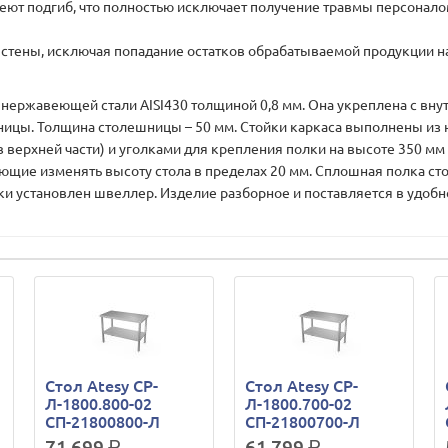
ют подгиб, что полностью исключает получение травмы персоналом
ь стены, исключая попадание остатков обрабатываемой продукции н
жавеющей стали AISI430 толщиной 0,8 мм. Она укреплена с внут
шницы. Толщина столешницы – 50 мм. Стойки каркаса выполнены из 
ерхней части) и уголками для крепления полки на высоте 350 мм о
щие изменять высоту стола в пределах 20 мм. Сплошная полка ст
ки установлен швеллер. Изделие разборное и поставляется в удобн
Стол Atesy СР-
Стол Atesy СР-
Л-1800.800-02
Л-1800.700-02
СП-21800800-Л
СП-21800700-Л
71 699
р.
61 799
р.