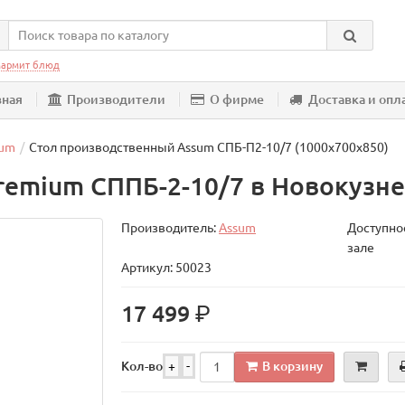
армит блюд
вная
Производители
О фирме
Доставка и опл
sum
Стол производственный Assum СПБ-П2-10/7 (1000х700х850)
remium СППБ-2-10/7 в Новокузн
Производитель:
Assum
Доступнос
зале
Артикул: 50023
р.
17 499
В корзину
Кол-во
+
-