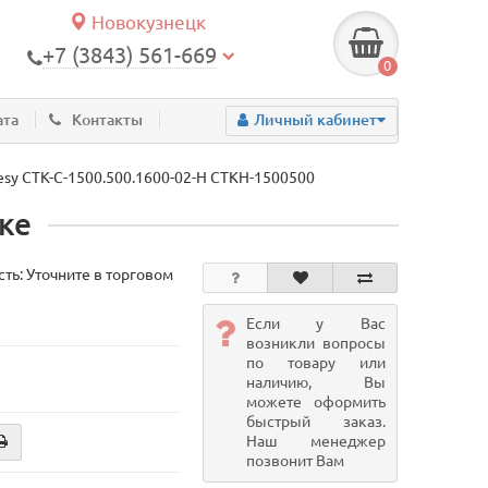
Новокузнецк
+7 (3843) 561-669
0
ата
Контакты
Личный кабинет
esy СТК-С-1500.500.1600-02-Н СТКН-1500500
ке
ть: Уточните в торговом
Если у Вас
возникли вопросы
по товару или
наличию, Вы
можете оформить
быстрый заказ.
Наш менеджер
позвонит Вам