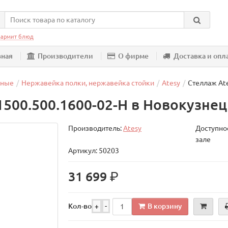
армит блюд
вная
Производители
О фирме
Доставка и опл
шные
Нержавейка полки, нержавейка стойки
Atesy
Стеллаж At
1500.500.1600-02-Н в Новокузнец
Производитель:
Atesy
Доступнос
зале
Артикул: 50203
р.
31 699
В корзину
Кол-во
+
-