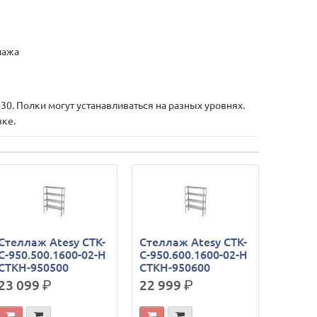
лажа
. Полки могут устанавливаться на разных уровнях.
вке.
Стеллаж Atesy СТК-
Стеллаж Atesy СТК-
С-950.500.1600-02-Н
С-950.600.1600-02-Н
СТКН-950500
СТКН-950600
23 099
р.
22 999
р.