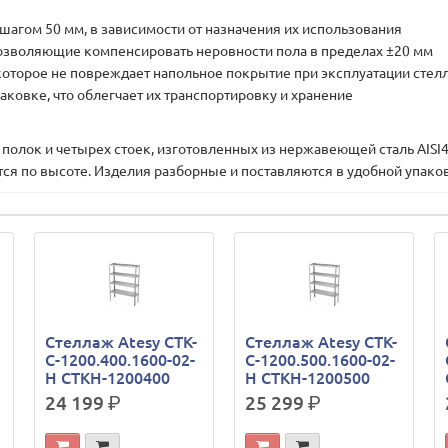
 шагом 50 мм, в зависимости от назначения их использования
озволяющие компенсировать неровности пола в пределах ±20 мм
оторое не повреждает напольное покрытие при эксплуатации стел
ковке, что облегчает их транспортировку и хранение
ок и четырех стоек, изготовленных из нержавеющей сталь AISI430
ся по высоте. Изделия разборные и поставляются в удобной упако
Стеллаж Atesy СТК-
Стеллаж Atesy СТК-
С-1200.400.1600-02-
С-1200.500.1600-02-
Н СТКН-1200400
Н СТКН-1200500
24 199
р.
25 299
р.