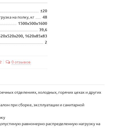
±20
узка на полку, кг
48
1500х500х1600
39,6
520х520х200, 1620х85х83
2
0 отзывов
ечных отделениях, холодных, горячих цехах и других
алом при сборке, эксплуатации и санитарной
рку
допустимую равномерно распределенную нагрузку на