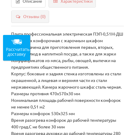
Описание
Характеристики
Отзывы (0)
Плита профессиональная электрическая ПЭП-0,51М-ДШ
(нерж.) 3-х конфорочная с жарочным шкафом
предназначена для приготовления первых, вторых,
Рассчитать
доставку
третьих блюд в наплитной посуде, а также для жарки
полуфабрикатов из мяса, рыбы, овощей, выпечки на
предприятиях общественного питания.
Корпус: боковые и задняя стенка изготовлены из стали
окрашенной, а лицевая и верхняя части из стали
нержавеющей. Камера жарочного шкафа: сталь черная.
Размеры противня 470х570х30 мм
Номинальная площадь рабочей поверхности конфорок
не менее 0,51 м2
Размеры конфорок 530х325 мм
Время разогрева конфорок до рабочей температуры
400 град.С не более 30 мин
Время разогрева духовки до рабочей температуры 280