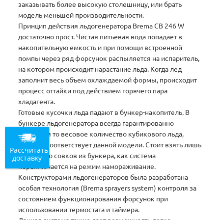
заказывать более высокую столешницу, или брать
модель меньшей производительности.
Принцип действия льдогенератора Brema СВ 246 W
достаточно прост. Чистая питьевая вода попадает в
накопительную емкость и при помощи встроенной
помпы через ряд форсунок распыляется на испаритель,
на котором происходит нарастание льда. Когда лед
заполнит весь объем охлаждаемой формы, происходит
процесс оттайки под действием горячего пара
хладагента.
Готовые кусочки льда падают в бункер-накопитель. В
бункере льдогенератора всегда гарантированно
находится то весовое количество кубикового льда,
которое соответствует данной модели. Стоит взять лишь
Рассчитать
несколько совков из бункера, как система
доставку
переключается на режим намораживание.
Конструкторами льдогенераторов была разработана
особая технология (Brema sprayers system) контроля за
состоянием функционирования форсунок при
использовании термостата и таймера.